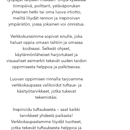
tiimipäivä, polttarit, ystäväporukan
yhteinen hetki tai oma luova irtiotto,
meiltä löydät rennon ja inspiroivan
ympäristön, jossa jokainen voi onnistua.
Verkkokurssimme sopivat sinulle, joka
haluat oppia omaan tahtiin ja omassa
kodissasi. Selkeät ohjeet,
käytännönläheiset harjoitukset ja
visuaaliset esimerkit tekevät uuden taidon
oppimisesta helppoa ja palkitsevaa.
Luovan oppimisen rinnalla tarjoamme
verkkokaupassa valikoidut tuftaus- ja
käsityötarvikkeet, jotka tukevat
tekemistäsi.
Inspiroidu tuftauksesta – saat kaikki
tarvikkeet yhdestä paikasta!
Verkkokaupastamme löydät tuotteet,
jotka tekevät tuftauksesta helppoa ja