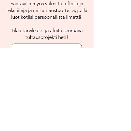
Saatavilla myös valmiita tuftattuja
tekstiilejä ja mittatilaustuotteita, joilla
luot kotiisi persoonallista ilmettä.
Tilaa tarvikkeet ja aloita seuraava
tuftausprojekti heti!
Katso kaikki tuotteet
Loppuunmyyty