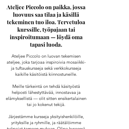
Ateljee Piccolo on paikka, jossa
luovuus saa tilaa ja käsillä
tekeminen tuo iloa. Tervetuloa
kurssille, työpajaan tai
inspiroitumaan — löydä oma
tapasi luoda.
Ateljee Piccolo on luovan tekemisen
ateljee, joka tarjoaa inspiroivia mosaiikki-
ja tuftauskursseja sekä verkkokursseja
kaikille käsitöistä kiinnostuneille.
Meille tärkeintä on tehdä käsityöstä
helposti lähestyttävää, innostavaa ja
elämyksellistä — olit sitten ensikertalainen
tai jo kokenut tekijä.
Järjestämme kursseja yksityishenkilöille,
yrityksille ja ryhmille, ja räätälöimme
työpajat tarpeen mukaan. Olipa kyseessä