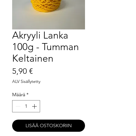
Akryyli Lanka
100g - Tumman
Keltainen
Hinta
5,90 €
ALV Sisällytetty
Määrä
*
LISÄÄ OSTOSKORIIN