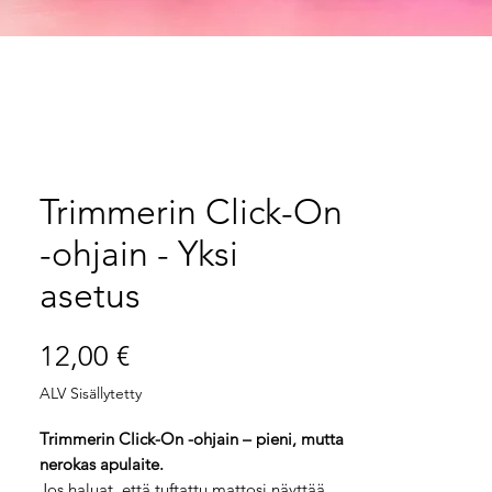
Trimmerin Click-On
-ohjain - Yksi
asetus
Hinta
12,00 €
ALV Sisällytetty
Trimmerin Click-On -ohjain – pieni, mutta
nerokas apulaite.
Jos haluat, että tuftattu mattosi näyttää