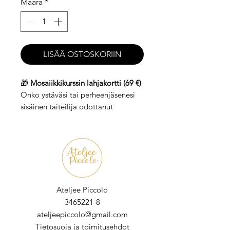
Määrä
*
LISÄÄ OSTOSKORIIN
🎁
Mosaiikkikurssin lahjakortti (69 €)
Onko ystäväsi tai perheenjäsenesi
sisäinen taiteilija odottanut
hetkeään loistaa?
Tai ehkä hän kaipaa uudenlaista
tapaa uppoutua luovuuteen? Tässä
ratkaisu:
mosaiikkikurssi!
Tällä lahjakortilla (arvo 69 €) hän
pääsee kokeilemaan mosaiikin
Ateljee Piccolo​
tekemistä
softglass
-palasilla.
3465221-8
Softglass on turvallinen ja
ateljeepiccolo@gmail.com
helppokäyttöinen
Tietosuoja ja toimitusehdot