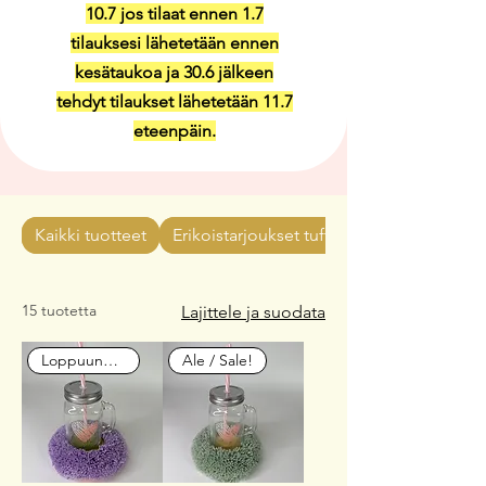
10.7 jos tilaat ennen 1.7
tilauksesi lähetetään ennen
kesätaukoa ja 30.6 jälkeen
tehdyt tilaukset lähetetään 11.7
eteenpäin.
Kaikki tuotteet
Erikoistarjoukset tuftaukseen
15 tuotetta
Lajittele ja suodata
Loppuunmyyty
Ale / Sale!