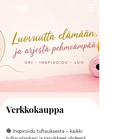
Verkkokauppa
🧶 Inspiroidu tuftauksesta – kaikki
tuftauslankasi ja tarvikkeet yhdestä