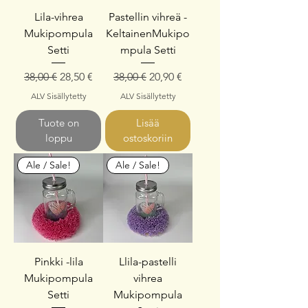
Lila-vihrea
Pastellin vihreä -
Mukipompula
KeltainenMukipo
Setti
mpula Setti
Normaali hinta
Alehinta
Normaali hinta
Alehinta
38,00 €
28,50 €
38,00 €
20,90 €
ALV Sisällytetty
ALV Sisällytetty
Tuote on
Lisää
loppu
ostoskoriin
Ale / Sale!
Ale / Sale!
Pinkki -lila
Llila-pastelli
Mukipompula
vihrea
Setti
Mukipompula