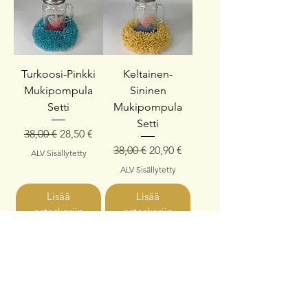
Turkoosi-Pinkki
Keltainen-
Mukipompula
Sininen
Setti
Mukipompula
Setti
Normaali hinta
Alehinta
38,00 €
28,50 €
Normaali hinta
Alehinta
38,00 €
20,90 €
ALV Sisällytetty
ALV Sisällytetty
Lisää
Lisää
ostoskoriin
ostoskoriin
-50%