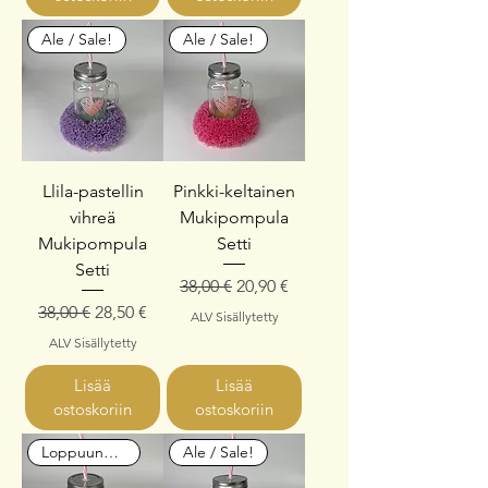
Ale / Sale!
Ale / Sale!
Llila-pastellin
Pinkki-keltainen
vihreä
Mukipompula
Mukipompula
Setti
Setti
Normaali hinta
Alehinta
38,00 €
20,90 €
Normaali hinta
Alehinta
38,00 €
28,50 €
ALV Sisällytetty
ALV Sisällytetty
Lisää
Lisää
ostoskoriin
ostoskoriin
Loppuunmyyty
Ale / Sale!