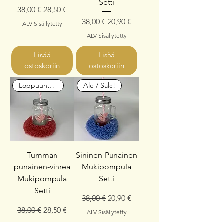
Setti
Normaali hinta
Alehinta
38,00 €
28,50 €
Normaali hinta
Alehinta
38,00 €
20,90 €
ALV Sisällytetty
ALV Sisällytetty
Lisää
Lisää
ostoskoriin
ostoskoriin
Loppuunmyyty
Ale / Sale!
Tumman
Sininen-Punainen
punainen-vihrea
Mukipompula
Mukipompula
Setti
Setti
Normaali hinta
Alehinta
38,00 €
20,90 €
Normaali hinta
Alehinta
38,00 €
28,50 €
ALV Sisällytetty