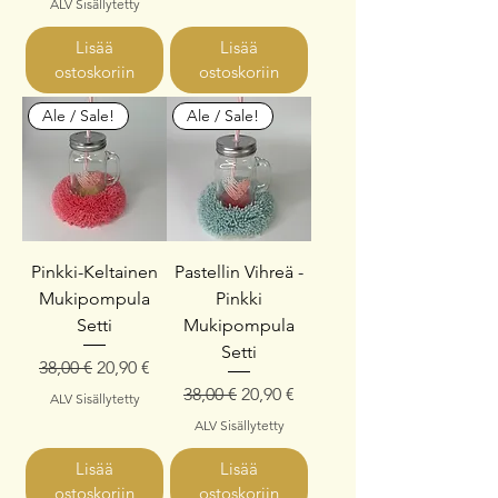
ALV Sisällytetty
Lisää
Lisää
ostoskoriin
ostoskoriin
Ale / Sale!
Ale / Sale!
Pinkki-Keltainen
Pastellin Vihreä -
Mukipompula
Pinkki
Setti
Mukipompula
Setti
Normaali hinta
Alehinta
38,00 €
20,90 €
Normaali hinta
Alehinta
38,00 €
20,90 €
ALV Sisällytetty
ALV Sisällytetty
Lisää
Lisää
ostoskoriin
ostoskoriin