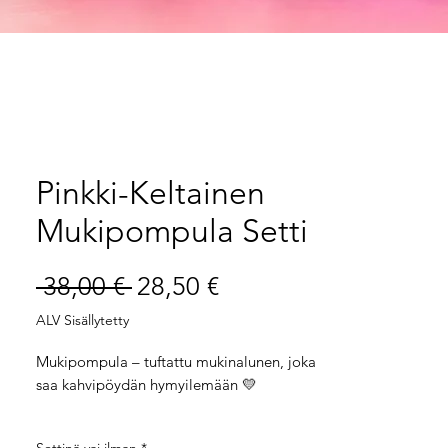
Pinkki-Keltainen
Mukipompula Setti
Normaali
Alehinta
 38,00 € 
28,50 €
hinta
ALV Sisällytetty
Mukipompula – tuftattu mukinalunen, joka
saa kahvipöydän hymyilemään 💛
Unohda tylsät korkkialuset ja elottomat