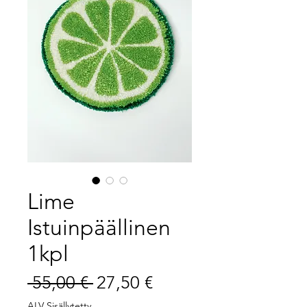
Lime
Istuinpäällinen
1kpl
Normaali
Alehinta
 55,00 € 
27,50 €
hinta
ALV Sisällytetty