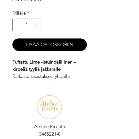
Määrä
*
LISÄÄ OSTOSKORIIN
Tuftattu Lime -istuinpäällinen –
kirpeää tyyliä jakkaralle
Raikasta sisustuksesi yhdellä
istumisella. Tämä käsin tuftattu
Lime-kuvioinen istuinpäällinen tuo
jakkaralle sopivasti kirpeää
asennetta ja pehmeää mukavuutta.
Lopputulos on samaan aikaan
leikkisä ja yllättävän tyylikäs.
Valmistettu 100 % akryylilangasta,
Ateljee Piccolo​
joten pinta on lämmin, pörröinen ja
3465221-8