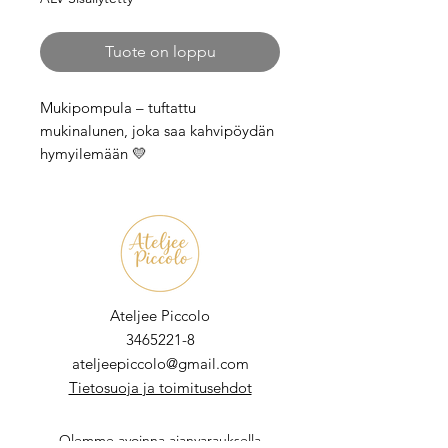
Tuote on loppu
Mukipompula – tuftattu
mukinalunen, joka saa kahvipöydän
hymyilemään 💛
Unohda tylsät korkkialuset ja
elottomat pannulaput.
Mukipompula on käsintehty tuftattu
mukinalunen, joka tuo pehmeyttä,
persoonallisuutta ja ripauksen
huumoria kahvihetkiin ja kesän
Ateljee Piccolo​
kattauksiin.
3465221-8
Tämä villainen mukinalunen toimii
ateljeepiccolo@gmail.com
täydellisesti:
Tietosuoja ja toimitusehdot
– kesämökillä
– terassilla
Olemme avoinna ajanvarauksella