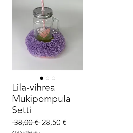
Lila-vihrea
Mukipompula
Setti
Normaali
Alehinta
 38,00 € 
28,50 €
hinta
ALV Sisällytetty