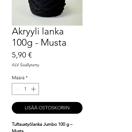
Akryyli lanka
100g - Musta
Hinta
5,90 €
ALV Sisällytetty
Määrä
*
LISÄÄ OSTOSKORIIN
Tuftaustyölanka Jumbo 100 g –
Musta