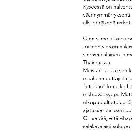
Kyseessä on halventava
väärinymmärryksenä tai
alkuperäisenä tarkoi
Olen viime aikoina po
toiseen vierasmaalai
vierasmaalainen ja m
Thaimaassa.
Muistan tapauksen k
maahanmuuttajista j
”etelään” lomalle. Lo
mahtava tyyppi. Mut
ulkopuolelta tulee tä
ajatukset paljoa muu
On selvää, että vihapu
salakavalasti sukupolv