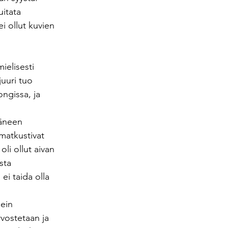
uitata 
i ollut kuvien 
ielisesti 
uuri tuo 
ngissa, ja 
äneen 
atkustivat 
li ollut aivan 
sta 
ei taida olla 
sein 
rvostetaan ja 