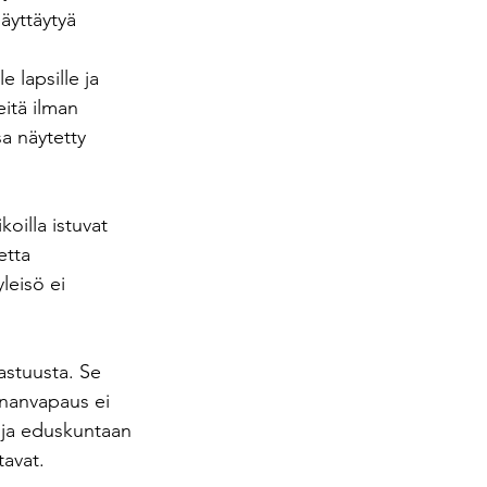
äyttäytyä 
 lapsille ja 
eitä ilman 
sa näytetty 
oilla istuvat 
etta 
leisö ei 
astuusta. Se 
ananvapaus ei 
, ja eduskuntaan 
tavat.