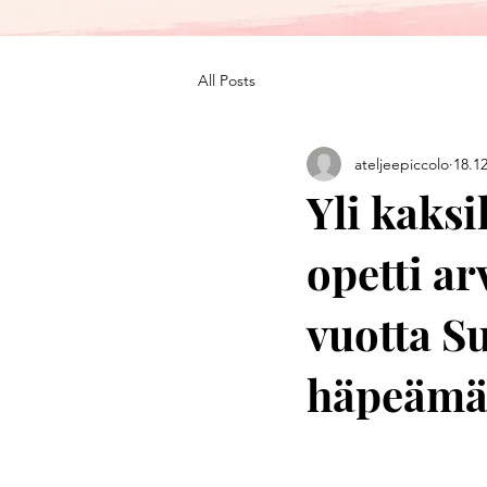
All Posts
ateljeepiccolo
18.1
Yli kaks
opetti a
vuotta S
häpeämä