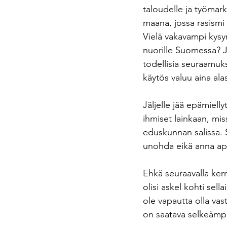
taloudelle ja työmar
maana, jossa rasismi
Vielä vakavampi kysym
nuorille Suomessa? Jo
todellisia seuraamuksi
käytös valuu aina ala
Jäljelle jää epämiell
ihmiset lainkaan, mis
eduskunnan salissa. S
unohda eikä anna apl
Ehkä seuraavalla kerr
olisi askel kohti sel
ole vapautta olla vas
on saatava selkeämpi 