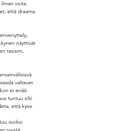
ilman voita. 
et, että draama 
ienvenyttely, 
kynen näyttivät 
en rasismi, 
nsainvälisissä 
 saada valtavan 
ikon ei enää 
us tuntuu silti 
eta, että kyse 
 
uu isoiksi 
an syystä. 