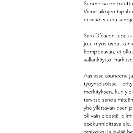
Suomessa on totuttu s
Viime aikojen tapaht
ei vaadi suuria sanoja
Sara Dfcacen tapaus (j
jota myös useat kans
komppaavan, ei ollut 
vallankäyttö, harkits
Aasiassa asuneena ja 
työyhteisöissä – erity
merkityksen, kun ylei
tarvitse sanoa mitään
yhä yllättävän osan p
oli vain eleestä. Sil
epäkunnioittava ele,
otsikoiksi ja leviää h