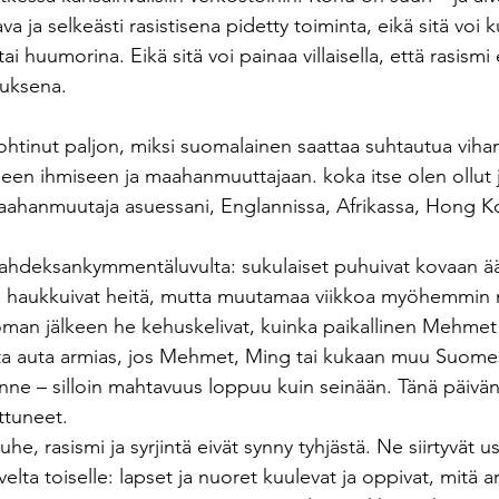
 ja selkeästi rasistisena pidetty toiminta, eikä sitä voi k
 huumorina. Eikä sitä voi painaa villaisella, että rasismi e
tuksena. 
htinut paljon, miksi suomalainen saattaa suhtautua viham
seen ihmiseen ja maahanmuuttajaan. koka itse olen ollut j
aahanmuutaja asuessani, Englannissa, Afrikassa, Hong Ko
ahdeksankymmentäluvulta: sukulaiset puhuivat kovaan ä
a haukkuivat heitä, mutta muutamaa viikkoa myöhemmin m
man jälkeen he kehuskelivat, kuinka paikallinen Mehmet o
ta auta armias, jos Mehmet, Ming tai kukaan muu Suome
nne – silloin mahtavuus loppuu kuin seinään. Tänä päivän 
ttuneet.
he, rasismi ja syrjintä eivät synny tyhjästä. Ne siirtyvät u
elta toiselle: lapset ja nuoret kuulevat ja oppivat, mitä a