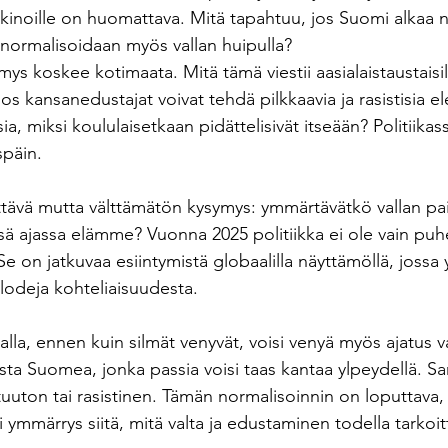
kkinoille on huomattava. Mitä tapahtuu, jos Suomi alkaa n
 normalisoidaan myös vallan huipulla?
ys koskee kotimaata. Mitä tämä viestii aasialaistaustaisille
s kansanedustajat voivat tehdä pilkkaavia ja rasistisia el
a, miksi koululaisetkaan pidättelisivät itseään? Politiikas
späin.
yttävä mutta välttämätön kysymys: ymmärtävätkö vallan paik
sä ajassa elämme? Vuonna 2025 politiikka ei ole vain puh
e on jatkuvaa esiintymistä globaalilla näyttämöllä, jossa y
odeja kohteliaisuudesta.
alla, ennen kuin silmät venyvät, voisi venyä myös ajatus v
laista Suomea, jonka passia voisi taas kantaa ylpeydellä. S
tuuton tai rasistinen. Tämän normalisoinnin on loputtava
ymmärrys siitä, mitä valta ja edustaminen todella tarkoit