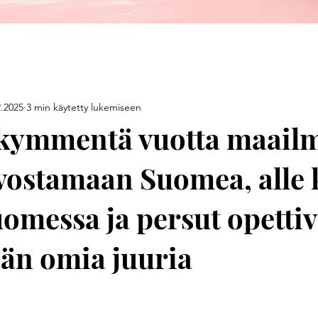
2.2025
3 min käytetty lukemiseen
ikymmentä vuotta maailm
rvostamaan Suomea, alle 
uomessa ja persut opettiv
än omia juuria