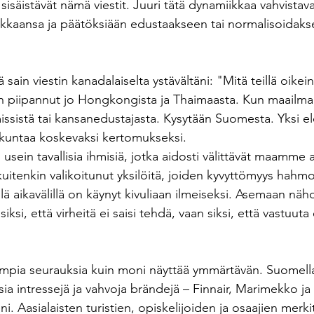
isäistävät nämä viestit. Juuri tätä dynamiikkaa vahvistavat
iikkaansa ja päätöksiään edustaakseen tai normalisoidakse
 sain viestin kanadalaiselta ystävältäni: "Mitä teillä oike
in piipannut jo Hongkongista ja Thaimaasta. Kun maailmalt
missistä tai kansanedustajasta. Kysytään Suomesta. Yksi e
kuntaa koskevaksi kertomukseksi.
sein tavallisia ihmisiä, jotka aidosti välittävät maamme as
uitenkin valikoitunut yksilöitä, joiden kyvyttömyys hahmo
ä aikavälillä on käynyt kivuliaan ilmeiseksi. Asemaan näh
 siksi, että virheitä ei saisi tehdä, vaan siksi, että vastuuta
ajempia seurauksia kuin moni näyttää ymmärtävän. Suomell
isia intressejä ja vahvoja brändejä – Finnair, Marimekko ja
. Aasialaisten turistien, opiskelijoiden ja osaajien mer