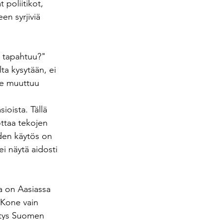
 poliitikot, 
en syrjiviä 
in tapahtuu?" 
a kysytään, ei 
le muuttuu 
ioista. Tällä 
ttaa tekojen 
den käytös on 
 ei näytä aidosti 
a on Aasiassa 
 Kone vain 
kitys Suomen 