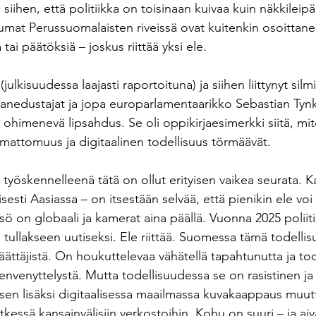
iihen, että politiikka on toisinaan kuivaa kuin näkkileipä 
umat Perussuomalaisten riveissä ovat kuitenkin osoittane
 tai päätöksiä – joskus riittää yksi ele.
ulkisuudessa laajasti raportoituna) ja siihen liittynyt silm
anedustajat ja jopa europarlamentaarikko Sebastian Tynk
ohimenevä lipsahdus. Se oli oppikirjaesimerkki siitä, mit
emattomuus ja digitaalinen todellisuus törmäävät.
työskennelleenä tätä on ollut erityisen vaikea seurata. Ka
isesti Aasiassa – on itsestään selvää, että pienikin ele voi
sö on globaali ja kamerat aina päällä. Vuonna 2025 poliit
 tullakseen uutiseksi. Ele riittää. Suomessa tämä todellisu
äättäjistä. On houkuttelevaa vähätellä tapahtunutta ja tod
mienvenyttelystä. Mutta todellisuudessa se on rasistinen ja
 sen lisäksi digitaalisessa maailmassa kuvakaappaus muutt
etkessä kansainvälisiin verkostoihin. Kohu on suuri – ja aiv