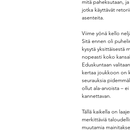
mitä paheksutaan, ja s
jotka käyttävät retor
asenteita.
Viime yönä kello neljä
Sitä ennen oli puhel
kysytä yksittäisestä 
nopeasti koko kansa
Eduskuntaan valitaan u
kertaa joukkoon on k
seurauksia pidemmäll
ollut ala-arvoista – ei
kannettavan. 
Tällä kaikella on la
merkittäviä taloudell
muutamia mainitakseni